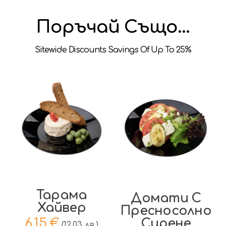
Поръчай Също...
Добави в
Добави в
количката
количката
Тарама
Домати С
Хайвер
Пресносолно
Сирене
6,15
€
(12.03 лв.)