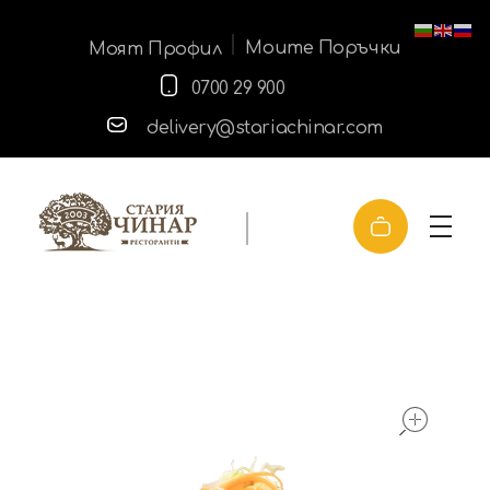
Моите Поръчки
Моят Профил
0700 29 900
delivery@stariachinar.com
доставка | стария чинар
ope