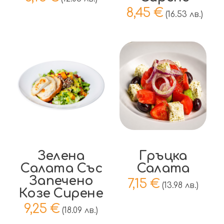
8,45
€
(16.53 лв.)
Добави в
Добави в
количката
количката
Зелена
Гръцка
Салата Със
Салата
Запечено
7,15
€
(13.98 лв.)
Козе Сирене
9,25
€
(18.09 лв.)