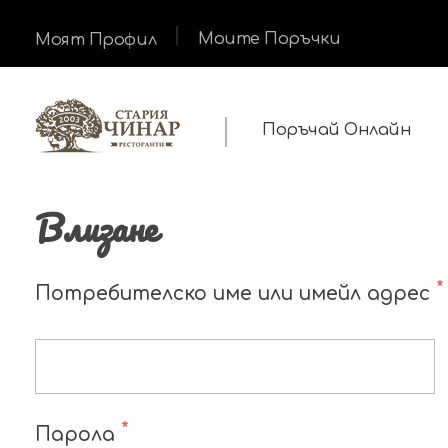
Моите Поръчки
Моят Профил
Поръчай Онлайн
доставка | стария чинар
Влизане
*
Потребителско име или имейл адрес
*
Парола