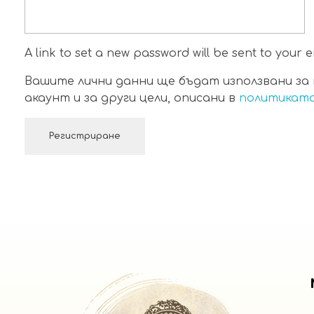
A link to set a new password will be sent to your 
Вашите лични данни ще бъдат използвани за 
акаунт и за други цели, описани в
политиката
Регистриране
доставка | стария чинар