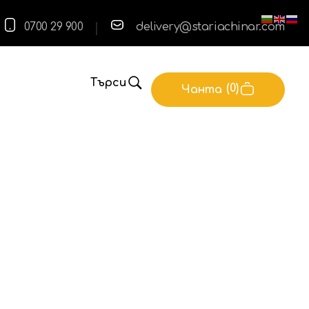
0700 29 900
delivery@stariachinar.com
Търси
0
Чанта