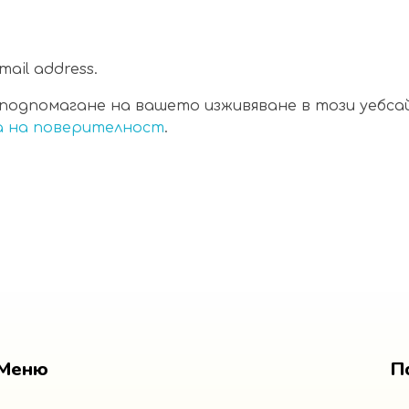
email address.
подпомагане на вашето изживяване в този уебсай
 на поверителност
.
Меню
П